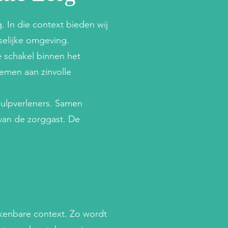
. In die context bieden wij
selijke omgeving.
e schakel binnen het
emen aan zinvolle
hulpverleners. Samen
van de zorggast. De
rkenbare context. Zo wordt