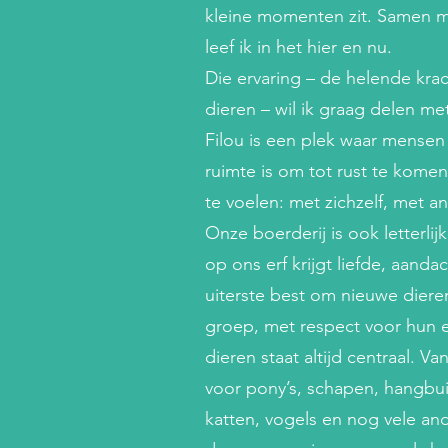
kleine momenten zit. Samen me
leef ik in het hier en nu.
Die ervaring – de helende kra
dieren – wil ik graag delen m
Filou is een plek waar mens
ruimte is om tot rust te komen
te voelen: met zichzelf, met a
Onze boerderij is ook letterli
op ons erf krijgt liefde, aan
uiterste best om nieuwe dieren
groep, met respect voor hun 
dieren staat altijd centraal. 
voor pony’s, schapen, hangbui
katten, vogels en nog vele and