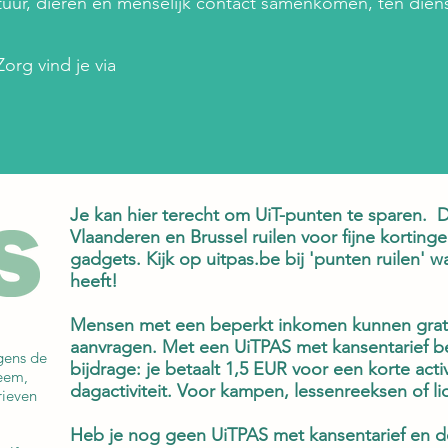
tuur, dieren en menselijk contact samenkomen, ten diens
org vind je via
Je kan hier terecht om UiT-punten te sparen. D
Vlaanderen en Brussel ruilen voor fijne kortingen
gadgets. Kijk op uitpas.be bij 'punten ruilen' w
heeft!
Mensen met een beperkt inkomen kunnen grati
aanvragen. Met een UiTPAS met kansentarief b
gens de
bijdrage: je betaalt 1,5 EUR voor een korte acti
eem,
dagactiviteit. Voor kampen, lessenreeksen of lid
rieven
Heb je nog geen UiTPAS met kansentarief en den