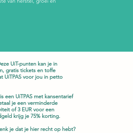
te van herstel, groei en
eze UiT-punten kan je in
, gratis tickets en toffe
at UiTPAS voor jou in petto
s een UiTPAS met kansentarief
etaal je een verminderde
viteit of 3 EUR voor een
geld krijg je 75% korting.
k je dat je hier recht op hebt?