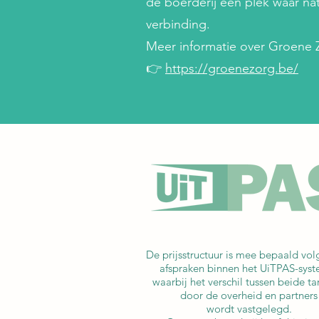
de boerderij een plek waar na
verbinding.
Meer informatie over Groene Z
👉
https://groenezorg.be/
De prijsstructuur is mee bepaald vol
afspraken binnen het UiTPAS-syst
waarbij het verschil tussen beide ta
door de overheid en partners
wordt vastgelegd.