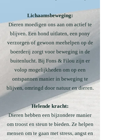
Lichaamsbeweging:
Dieren moedigen ons aan om actief te
blijven. Een hond uitlaten, een pony
verzorgen of gewoon meehelpen op de
boerderij zorgt voor beweging in de
buitenlucht. Bij Fons & Filou zijn er
volop mogelijkheden om op een
ontspannen manier in beweging te
blijven, omringd door natuur en dieren.
Helende kracht:
Dieren hebben een bijzondere manier
om troost en steun te bieden. Ze helpen
mensen om te gaan met stress, angst en