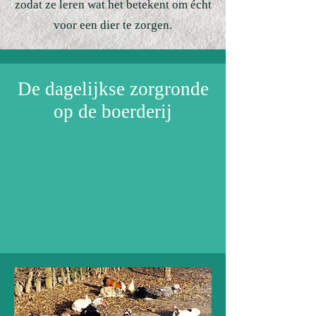
zodat ze leren wat het betekent om écht
voor een dier te zorgen.
De dagelijkse zorgronde
op de boerderij