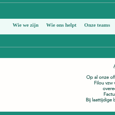
Wie we zijn
Wie ons helpt
Onze teams
Op al onze of
Filou vzw
We hebben momenteel ge
overe
Factu
Bij laattijdig