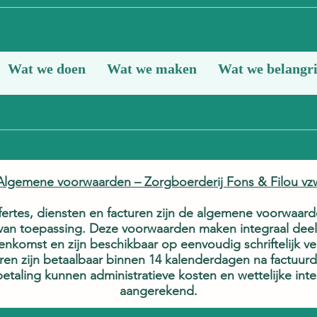
Wat we doen
Wat we maken
Wat we belangri
Algemene voorwaarden – Zorgboerderij Fons & Filou vz
Koptekst 4
fertes, diensten en facturen zijn de algemene voorwaar
 van toepassing. Deze voorwaarden maken integraal deel 
en producten om weer te geven.
enkomst en zijn beschikbaar op eenvoudig schriftelijk ve
ren zijn betaalbaar binnen 14 kalenderdagen na factuur
e betaling kunnen administratieve kosten en wettelijke in
aangerekend.