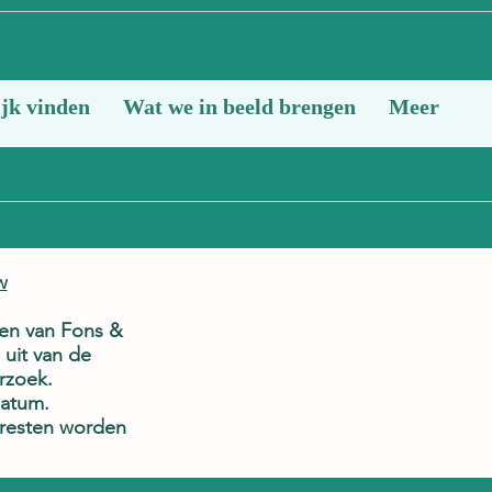
jk vinden
Wat we in beeld brengen
Meer
w
den van Fons &
uit van de
rzoek.
datum.
teresten worden